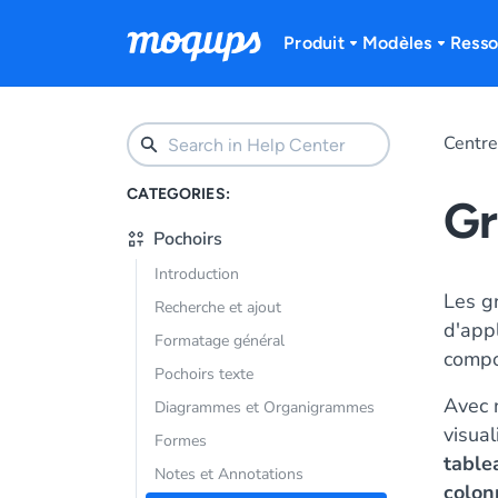
Skip to content
Produit
Modèles
Resso
Centre
CATEGORIES:
Gr
Pochoirs
Introduction
Les g
Recherche et ajout
d'appl
Formatage général
compo
Pochoirs texte
Avec
Diagrammes et Organigrammes
visua
Formes
table
Notes et Annotations
colonn