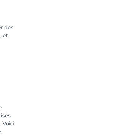
r des
, et
e
lisés
 Voici
.