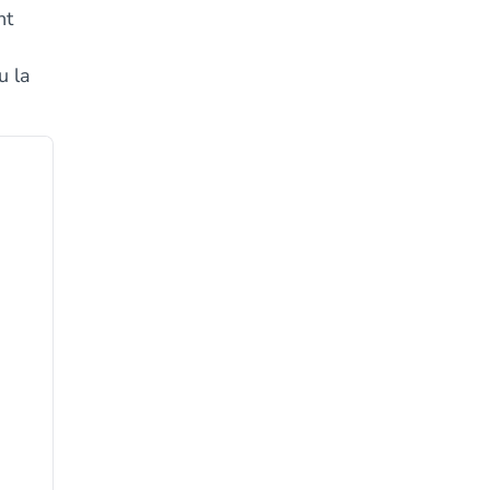
nt
u la