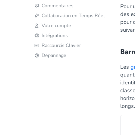
Commentaires
Pour u
des e
Collaboration en Temps Réel
pour c
Votre compte
suivan
Intégrations
Raccourcis Clavier
Barr
Dépannage
Les
g
quanti
identi
classe
horiz
longs.