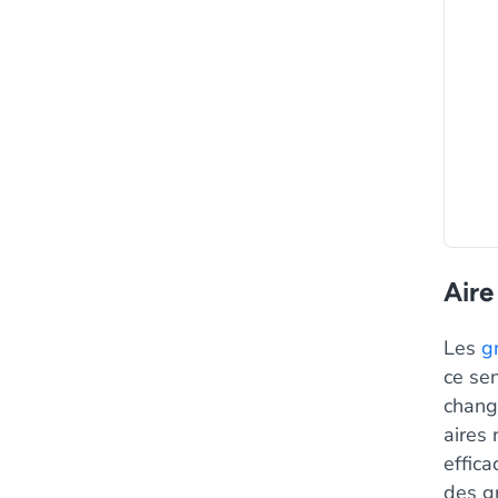
Aire
Les
g
ce sen
chang
aires 
effica
des g