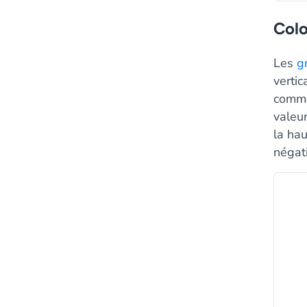
Col
Les
g
vertic
commer
valeur
la hau
négat