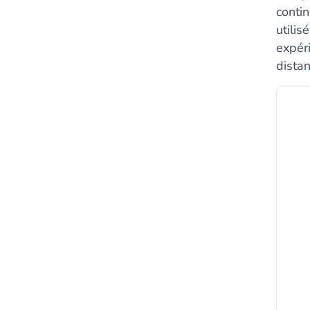
contin
utilis
expér
distan