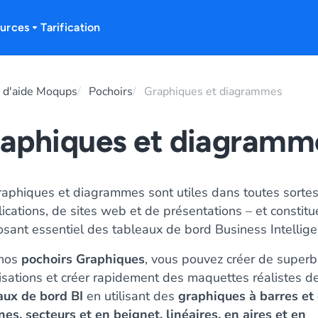
urces
Tarification
 d'aide Moqups
Pochoirs
Graphiques et diagrammes
aphiques et diagramm
raphiques et diagrammes sont utiles dans toutes sorte
ications, de sites web et de présentations – et constitu
sant essentiel des tableaux de bord Business Intellige
 nos
pochoirs Graphiques
, vous pouvez créer de super
lisations et créer rapidement des maquettes réalistes d
aux de bord BI
en utilisant des
graphiques à barres et
es, secteurs et en beignet, linéaires, en aires et en