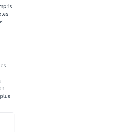
ompris
bles
ns
des
u
on
 plus