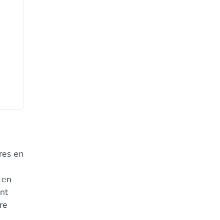
res en
 en
ont
re