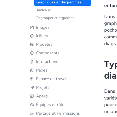
Graphiques et diagrammes
enton
Tableaux
Dans 
Regrouper et organiser
graph
Images
pocho
Icônes
commen
diagr
Modèles
Composants
Ty
Interactions
Pages
di
Espace de travail
Projets
Dans 
Aperçu
varié
pour r
Équipes et rôles
un ap
Partage et Permissions