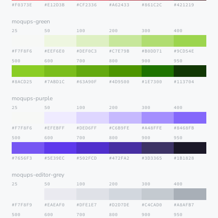
#F0373E
#E12D3B
#CF2336
#A62433
#861C2C
#421219
moqups-green
25
50
100
200
300
400
#F7F8F6
#EEF6E0
#DEF0C3
#C7E79B
#B0DD71
#9CD54E
500
600
700
800
900
950
#8ACD25
#7ABD1C
#63A90F
#4D9500
#1E7300
#113704
moqups-purple
25
50
100
200
300
400
#F7F8F6
#EFEBFF
#DED6FF
#C6B9FE
#A48FFE
#8468FB
500
600
700
800
900
950
#7656F3
#5E39EC
#502FCD
#472FA2
#3D3365
#1B1828
moqups-editor-grey
25
50
100
200
300
400
#F7F8F9
#EAEAF0
#DFE1E7
#D2D7DE
#C4CAD0
#A8AFB7
500
600
700
800
900
950