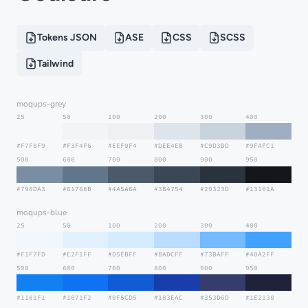
Tokens JSON
ASE
CSS
SCSS
Tailwind
moqups-grey
25
50
100
200
300
400
#F7F8F9
#F3F4F6
#EEF0F4
#DEE4EB
#C9D3DD
#9FAFC1
500
600
700
800
900
950
#798DA3
#61768B
#4A5A6A
#3B4754
#29323D
#13161A
moqups-blue
25
50
100
200
300
400
#F1F7FD
#E2F1FF
#D5EBFF
#BADCFF
#73BAFF
#40A2FF
500
600
700
800
900
950
#1181F1
#1071F2
#0F5CD5
#183EAC
#353D6D
#1E2138