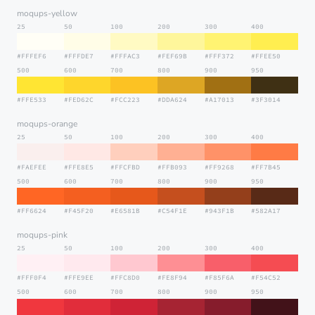
moqups-yellow
25
50
100
200
300
400
#FFFEF6
#FFFDE7
#FFFAC3
#FEF69B
#FFF372
#FFEE50
500
600
700
800
900
950
#FFE533
#FED62C
#FCC223
#DDA624
#A17013
#3F3014
moqups-orange
25
50
100
200
300
400
#FAEFEE
#FFE8E5
#FFCFBD
#FFB093
#FF9268
#FF7B45
500
600
700
800
900
950
#FF6624
#F45F20
#E6581B
#C54F1E
#943F1B
#582A17
moqups-pink
25
50
100
200
300
400
#FFF0F4
#FFE9EE
#FFC8D0
#FE8F94
#F85F6A
#F54C52
500
600
700
800
900
950