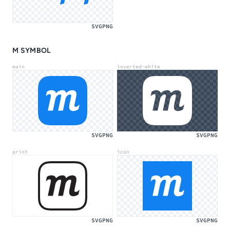
SVG
PNG
M SYMBOL
main
inverted-white
SVG
PNG
SVG
PNG
print
icon
SVG
PNG
SVG
PNG