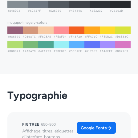
#848D93
#6C757F
#525960
#40444A
#2E3237
#26292D
moqups-imagery-colors
#986079
#D5987C
#F8CBA5
#FE8F94
#F45F20
#FFA71C
#FEDB2C
#D8E33C
#B0DD71
#7ABA78
#4FA793
#9BF0F6
#5CB1FF
#6176F9
#A48FFE
#D877C3
Typographie
FIGTREE
650–800
Google Fonts
Affichage, titres, étiquettes
d'interface, boutons