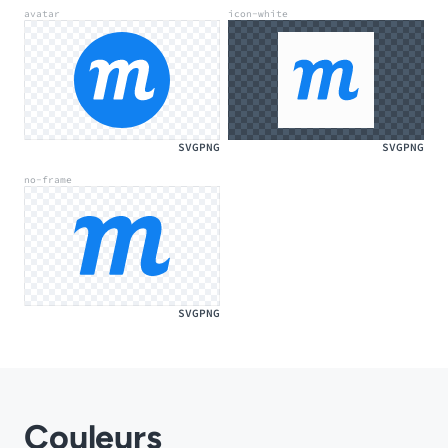
avatar
icon-white
SVG
PNG
SVG
PNG
no-frame
SVG
PNG
Couleurs