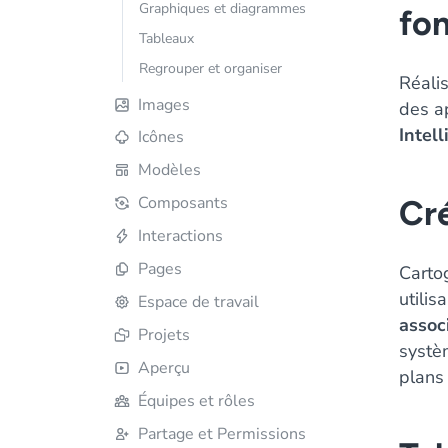
Graphiques et diagrammes
fon
Tableaux
Regrouper et organiser
Réali
Images
des a
Intell
Icônes
Modèles
Composants
Cr
Interactions
Pages
Cartog
utilis
Espace de travail
associ
Projets
systè
Aperçu
plans 
Équipes et rôles
Partage et Permissions