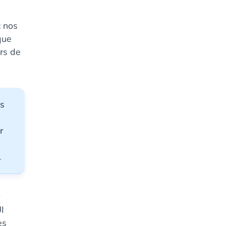
c nos
que
rs de
os
r
.
UI
es