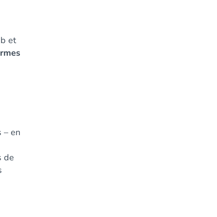
b et
ormes
s – en
s de
s