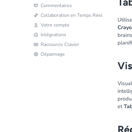
Tab
Commentaires
Collaboration en Temps Réel
Utilis
Votre compte
Cray
Intégrations
brain
planif
Raccourcis Clavier
Dépannage
Vis
Visua
intell
produ
et
Ta
Ré