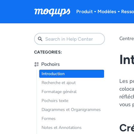
Skip to content
Produit
Modèles
Resso
Centre
CATEGORIES:
In
Pochoirs
Introduction
Les po
Recherche et ajout
coloca
Formatage général
réfléc
Pochoirs texte
vous 
Diagrammes et Organigrammes
Formes
Cr
Notes et Annotations