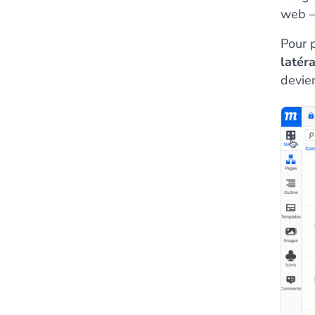
web –
Pour p
latér
devien