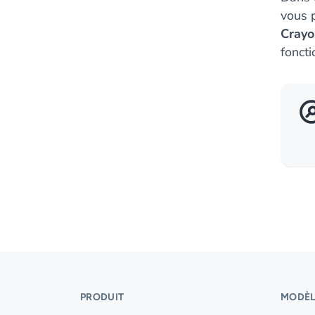
vous p
Cray
foncti
PRODUIT
MODÈL