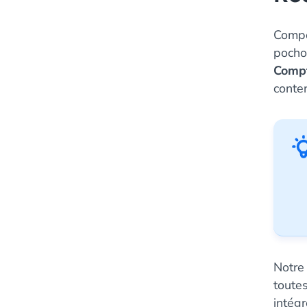
Compo
pocho
Compt
conten
Notr
toutes
intég