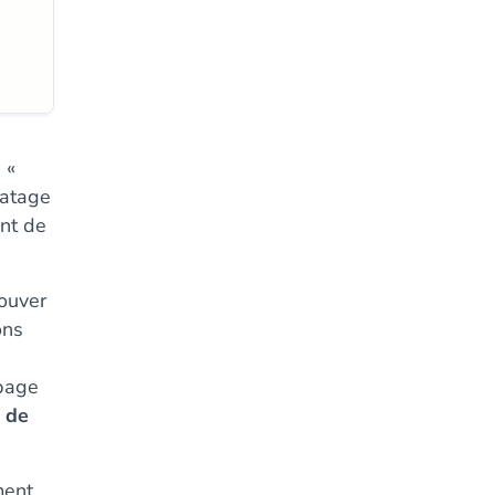
 «
matage
nt de
ouver
ons
 page
 de
ment