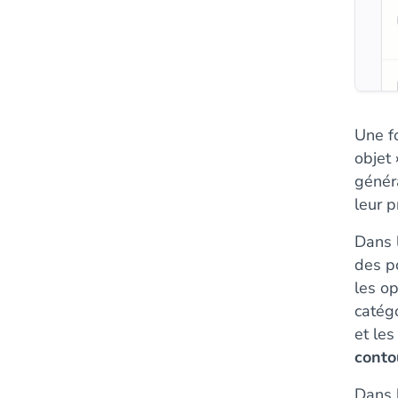
Une fo
objet
génér
leur 
Dans 
des po
les o
catég
et le
conto
Dans 