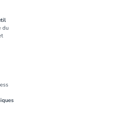
til
e du
et
ness
iques