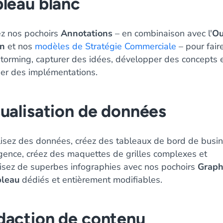
leau blanc
ez nos pochoirs
Annotations
– en combinaison avec l'
Ou
on
et nos
modèles de Stratégie Commerciale
– pour fair
storming, capturer des idées, développer des concepts 
ier des implémentations.
ualisation de données
lisez des données, créez des tableaux de bord de busi
igence, créez des maquettes de grilles complexes et
isez de superbes infographies avec nos pochoirs
Graph
bleau
dédiés et entièrement modifiables.
daction de contenu