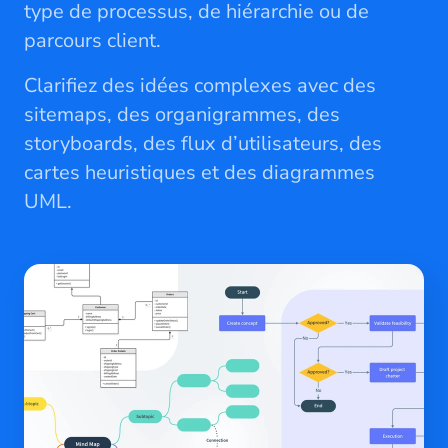
type de processus, de hiérarchie ou de
parcours client.
Clarifiez des idées complexes avec des
sitemaps, des organigrammes, des
storyboards, des flux d’utilisateurs, des
cartes heuristiques et des diagrammes
UML.