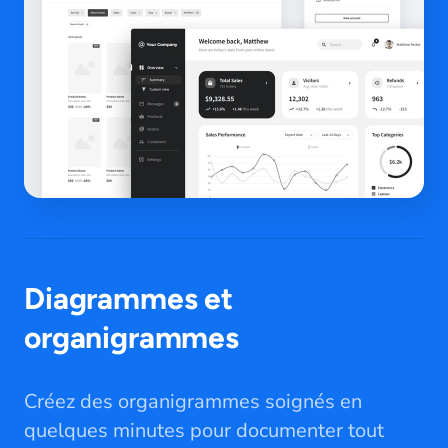
Diagrammes et
organigrammes
Créez des organigrammes soignés en
quelques minutes pour documenter tout