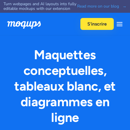
Turn webpages and AI layouts into fully
Skip to content
Read more on our blog →
editable mockups with our extension
S’inscrire
Maquettes
conceptuelles,
tableaux blanc, et
diagrammes en
ligne