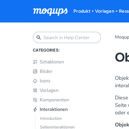
Skip to content
Produkt
Vorlagen
Ress
Moqups
CATEGORIES:
Ob
Schablonen
Bilder
Objekt
Icons
inter
Vorlagen
Diese
Komponenten
Seite
Interaktionen
oder 
Introduction
Objek
Seiteninteraktionen