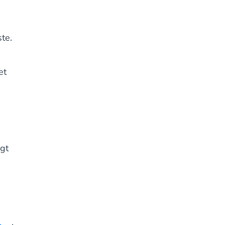
te.
et
gt