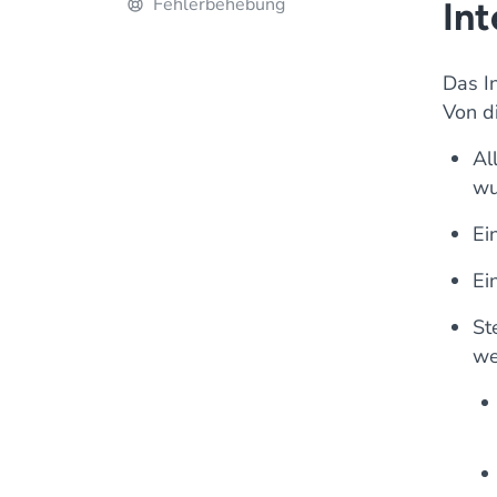
Fehlerbehebung
Int
Das In
Von d
Al
wu
Ei
Ei
St
we