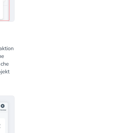
aktion
ne
äche
jekt