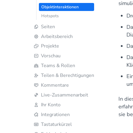
simuli
Objektinteraktionen
Dr
Hotspots
Seiten
Da
Di
Arbeitsbereich
Da
Projekte
Vorschau
Da
Kl
Teams & Rollen
Teilen & Berechtigungen
Ei
um
Kommentare
Live-Zusammenarbeit
In die
Ihr Konto
erfah
sie be
Integrationen
Tastaturkürzel