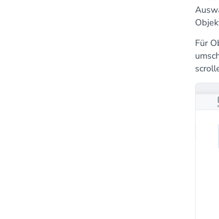
Auswa
Objekt
Für O
umsch
scroll