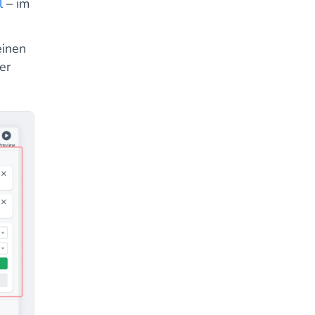
l
– im
inen
er