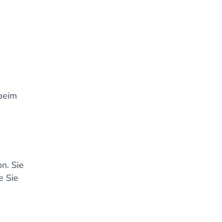
beim
on. Sie
e Sie