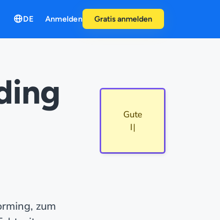
DE
Anmelden
Gratis anmelden
ding
G
u
t
e
I
d
e
e
!
torming, zum