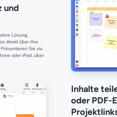
z und
ndere Lösung,
e direkt über Ihre
räsentieren Sie via
hone oder iPad, über
Inhalte tei
oder PDF-E
Projektlink