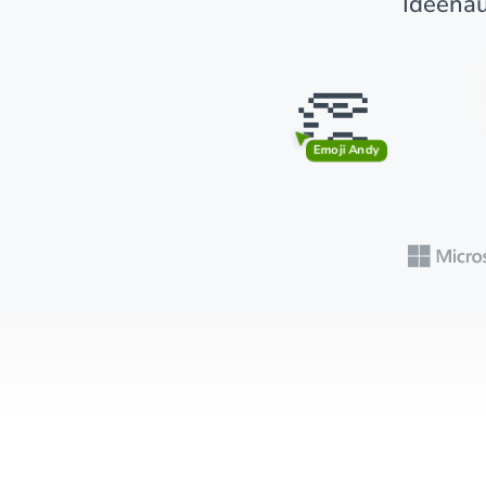
Ideenau
👏