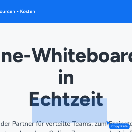
ourcen
Kosten
ine-Whiteboar
in
Echtzeit
der Partner für verteilte Teams, zum Brains
Copy Kate