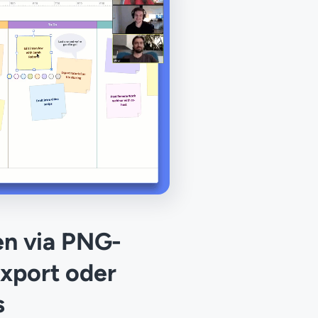
len via PNG-
xport oder
s