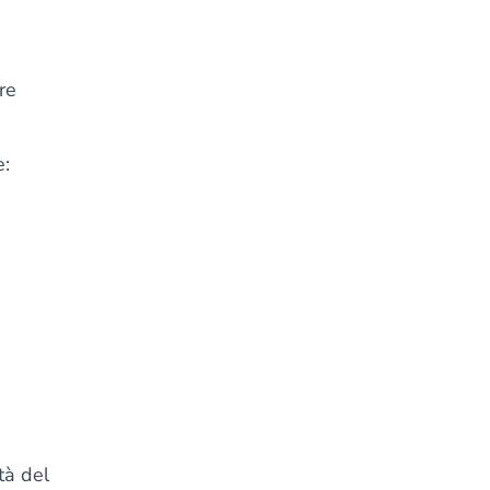
re
:
tà del