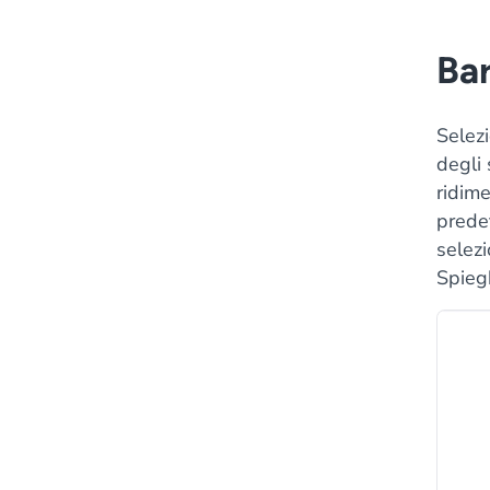
Bar
Selez
degli
ridim
predef
selezi
Spiegh