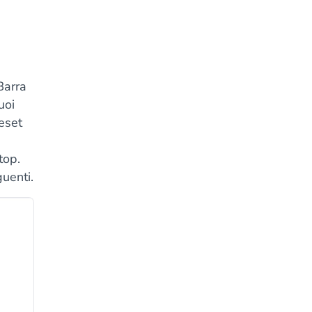
Barra
uoi
eset
top.
uenti.