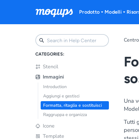
Skip to content
Prodotto
Modelli
Risor
Centro
CATEGORIES:
Fo
Stencil
so
Immagini
Introduction
Aggiungi e gestisci
Una vo
Formatta, ritaglia e sostituisci
Model
Raggruppa e organizza
Tutti 
Icone
person
Template
stessi