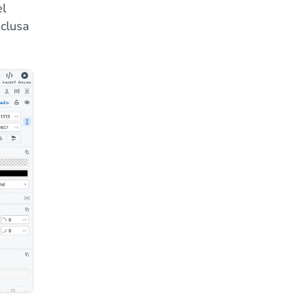
l
nclusa