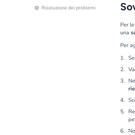
Sov
Risoluzione dei problemi
Per l
una
s
Per a
Se
Va
Ne
ri
Sc
Re
pe
No