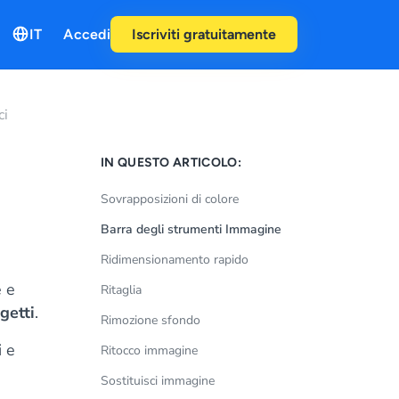
IT
Accedi
Iscriviti gratuitamente
ci
IN QUESTO ARTICOLO:
Sovrapposizioni di colore
Barra degli strumenti Immagine
Ridimensionamento rapido
e e
Ritaglia
getti
.
Rimozione sfondo
i e
Ritocco immagine
Sostituisci immagine