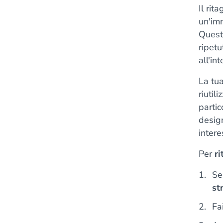
Il rita
un'imm
Quest
ripetu
all'in
La tu
riutil
partic
design
intere
Per
r
Se
st
Fa