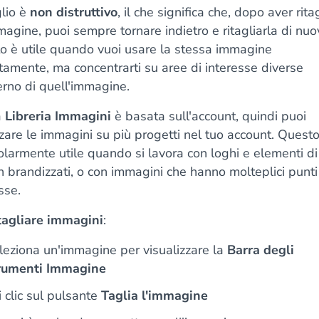
glio è
non distruttivo
, il che significa che, dopo aver rita
agine, puoi sempre tornare indietro e ritagliarla di nuo
o è utile quando vuoi usare la stessa immagine
tamente, ma concentrarti su aree di interesse diverse
terno di quell'immagine.
a
Libreria Immagini
è basata sull'account, quindi puoi
izzare le immagini su più progetti nel tuo account. Quest
olarmente utile quando si lavora con loghi e elementi di
 brandizzati, o con immagini che hanno molteplici punti
sse.
itagliare immagini
:
leziona un'immagine per visualizzare la
Barra degli
rumenti Immagine
i clic sul pulsante
Taglia l'immagine