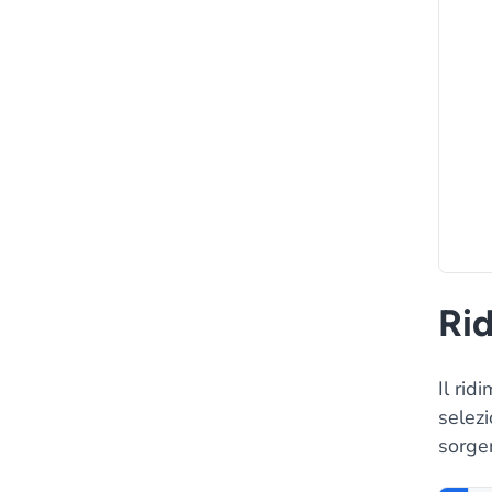
Ri
Il ri
selezi
sorgen