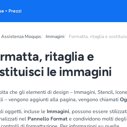
se
Prezzi
 Assistenza Moqups
Immagini
Formatta, ritaglia e sostituis
rmatta, ritaglia e
stituisci le immagini
lta che gli elementi di design – Immagini, Stencil, Icon
li – vengono aggiunti alla pagina, vengono chiamati
Og
gli oggetti, incluse le
Immagini
, possono essere stilizzat
alizzati nel
Pannello Format
e condividono molti degli
 controlli di formattazione. Per informazioni su quelle