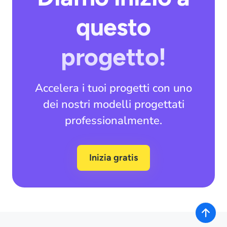
questo
progetto!
Accelera i tuoi progetti con uno
dei nostri modelli progettati
professionalmente.
Inizia gratis