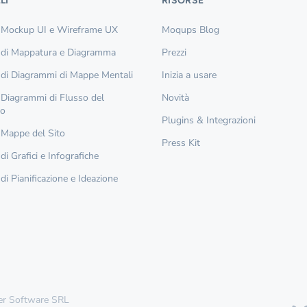
LI
RISORSE
 Mockup UI e Wireframe UX
Moqups Blog
 di Mappatura e Diagramma
Prezzi
 di Diagrammi di Mappe Mentali
Inizia a usare
 Diagrammi di Flusso del
Novità
so
Plugins & Integrazioni
 Mappe del Sito
Press Kit
di Grafici e Infografiche
di Pianificazione e Ideazione
er Software SRL