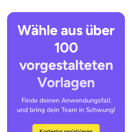
Wähle aus über
100
vorgestalteten
Vorlagen
Finde deinen Anwendungsfall
und bring dein Team in Schwung!
Kostenlos registrieren