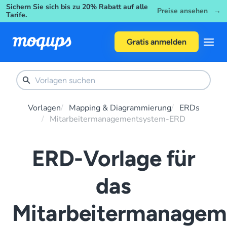
Sichern Sie sich bis zu 20% Rabatt auf alle
Skip to content
Preise ansehen →
Tarife.
Gratis anmelden
Vorlagen
Mapping & Diagrammierung
ERDs
Mitarbeitermanagementsystem-ERD
ERD-Vorlage für
das
Mitarbeitermanagem