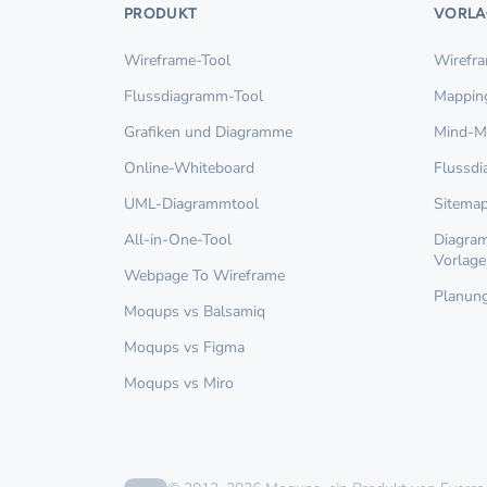
PRODUKT
VORLA
Wireframe-Tool
Wirefr
Flussdiagramm-Tool
Mappin
Grafiken und Diagramme
Mind-M
Online-Whiteboard
Flussd
UML-Diagrammtool
Sitema
All-in-One-Tool
Diagram
Vorlage
Webpage To Wireframe
Planung
Moqups vs Balsamiq
Moqups vs Figma
Moqups vs Miro