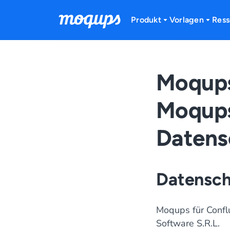
Skip to content
Produkt
Vorlagen
Ress
Moqups
Moqups 
Datens
Datensch
Moqups für Confl
Software S.R.L.