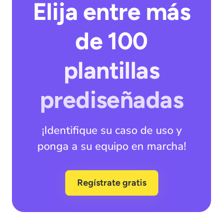
Elija entre más
de 100
plantillas
prediseñadas
¡Identifique su caso de uso y
ponga a su equipo en marcha!
Regístrate gratis