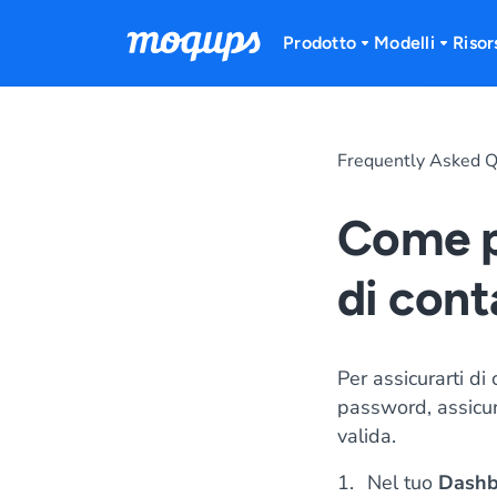
Skip to content
Prodotto
Modelli
Risor
Frequently Asked Q
Come p
di cont
Per assicurarti di 
password, assicura
valida.
Nel tuo
Dashb