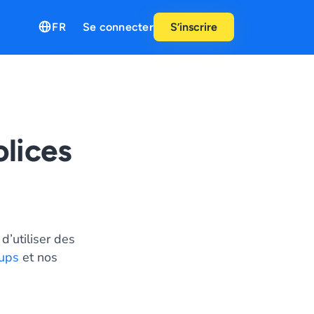
FR
Se connecter
S’inscrire
olices
d’utiliser des
ups
et nos