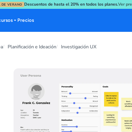
Descuentos de hasta el 20% en todos los planes.
Ver pr
 DE VERANO
cursos
Precios
ea
Planificación e Ideación
Investigación UX