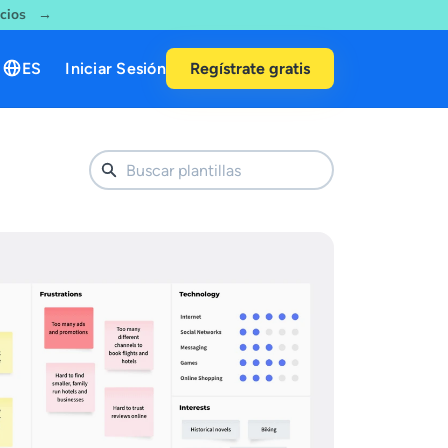
ecios →
ES
Iniciar Sesión
Regístrate gratis