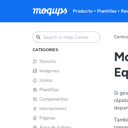
Skip to content
Producto
Plantillas
Re
Centr
CATEGORIES:
Mo
Stencils
Eq
Imágenes
Iconos
Plantillas
Si ge
Componentes
rápida
depar
Interacciones
Páginas
Tambi
prese
Área de trabajo