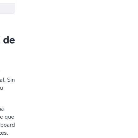
d de
l. Sin
su
na
ce que
hboard
tes
.