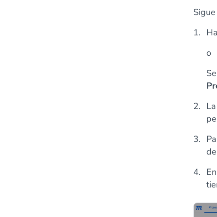
Sigue
Ha
o
Se
Pr
La
pe
Pa
de
En
ti