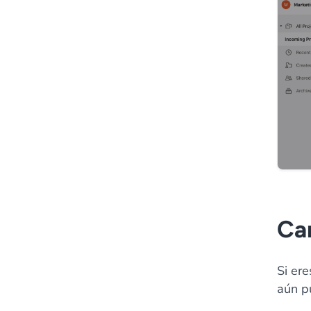
Can
Si er
aún p