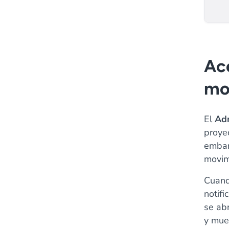
Ace
mo
El
Ad
proyec
embar
movim
Cuan
notifi
se ab
y mue