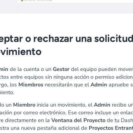
ptar o rechazar una solicitu
vimiento
min
de la cuenta o un
Gestor
del equipo pueden mover
tos entre equipos sin ninguna acción o permiso adiciona
go, los
Miembros
necesitarán que el
Admin
apruebe 
iento.
do un
Miembro
inicia un movimiento, el
Admin
recibe u
cación por correo electrónico. Ese correo incluye un enla
re directamente en la
Ventana del Proyecto
de tu Das
stra una nueva pestaña adicional de
Proyectos Entran