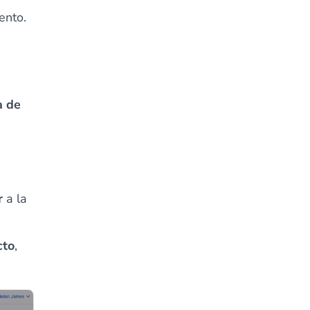
ento.
a de
r
a la
cto
,