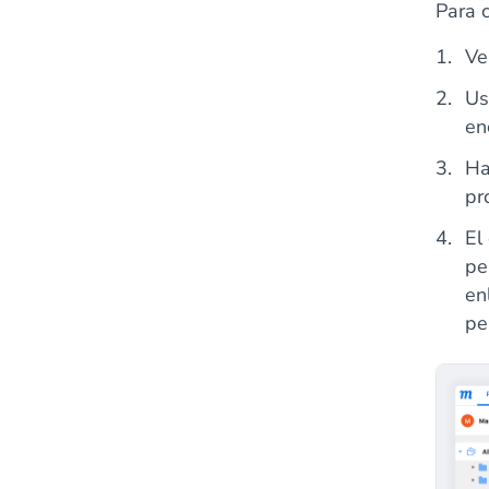
Para 
Ve
Us
en
Ha
pr
El
pe
en
pe