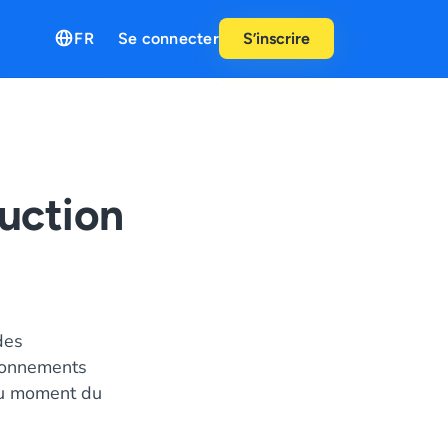
FR
Se connecter
S’inscrire
duction
des
bonnements
 au moment du