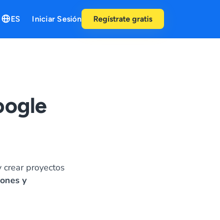
ES
Iniciar Sesión
Regístrate gratis
oogle
y crear proyectos
iones y