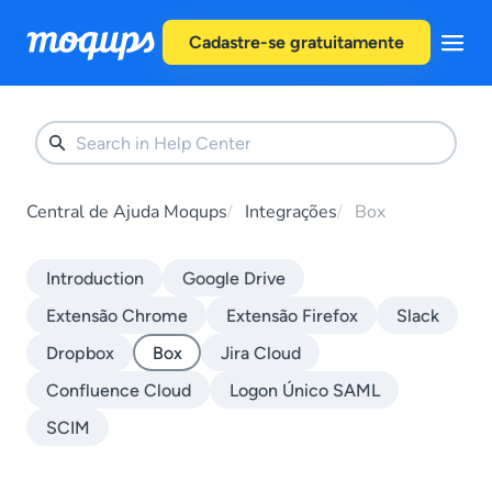
Skip to content
Cadastre-se gratuitamente
Central de Ajuda Moqups
Integrações
Box
Introduction
Google Drive
Extensão Chrome
Extensão Firefox
Slack
Dropbox
Box
Jira Cloud
Confluence Cloud
Logon Único SAML
SCIM