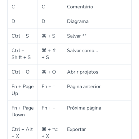
C
C
Comentário
D
D
Diagrama
Ctrl + S
⌘ + S
Salvar **
Ctrl +
⌘ + ⇧
Salvar como...
Shift + S
+ S
Ctrl + O
⌘ + O
Abrir projetos
Fn + Page
Fn + ↑
Página anterior
Up
Fn + Page
Fn + ↓
Próxima página
Down
Ctrl + Alt
⌘ + ⌥
Exportar
+ X
+ X