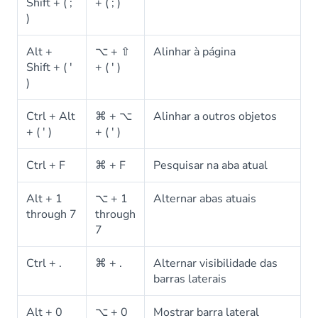
Shift + ( ;
+ ( ; )
)
Alt +
⌥ + ⇧
Alinhar à página
Shift + ( '
+ ( ' )
)
Ctrl + Alt
⌘ + ⌥
Alinhar a outros objetos
+ ( ' )
+ ( ' )
Ctrl + F
⌘ + F
Pesquisar na aba atual
Alt + 1
⌥ + 1
Alternar abas atuais
through 7
through
7
Ctrl + .
⌘ + .
Alternar visibilidade das
barras laterais
Alt + 0
⌥ + 0
Mostrar barra lateral