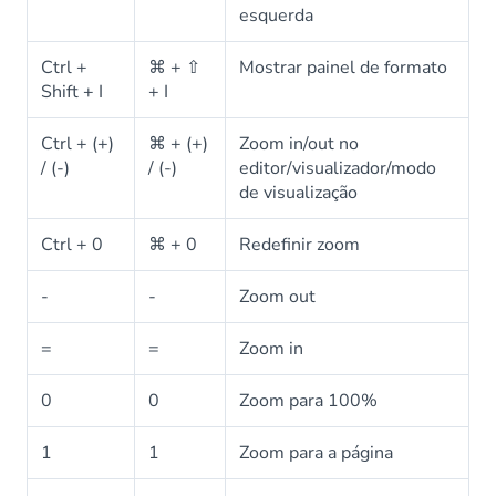
esquerda
Ctrl +
⌘ + ⇧
Mostrar painel de formato
Shift + I
+ I
Ctrl + (+)
⌘ + (+)
Zoom in/out no
/ (-)
/ (-)
editor/visualizador/modo
de visualização
Ctrl + 0
⌘ + 0
Redefinir zoom
-
-
Zoom out
=
=
Zoom in
0
0
Zoom para 100%
1
1
Zoom para a página