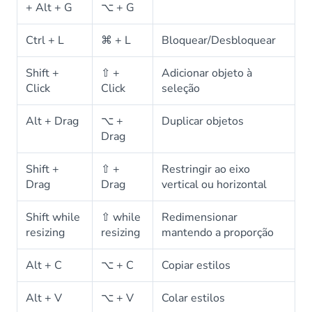
+ Alt + G
⌥ + G
Ctrl + L
⌘ + L
Bloquear/Desbloquear
Shift +
⇧ +
Adicionar objeto à
Click
Click
seleção
Alt + Drag
⌥ +
Duplicar objetos
Drag
Shift +
⇧ +
Restringir ao eixo
Drag
Drag
vertical ou horizontal
Shift while
⇧ while
Redimensionar
resizing
resizing
mantendo a proporção
Alt + C
⌥ + C
Copiar estilos
Alt + V
⌥ + V
Colar estilos