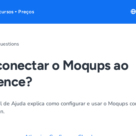
cursos
Preços
uestions
conectar o Moqups ao
ence?
al de Ajuda explica como configurar e usar o Moqups c
n.