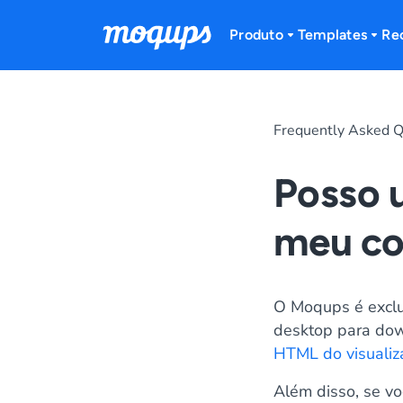
Skip to content
Produto
Templates
Re
Frequently Asked Q
Posso 
meu c
O Moqups é exclu
desktop para dow
HTML do visualiz
Além disso, se v