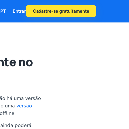
PT
Entrar
Cadastre-se gratuitamente
nte no
não há uma versão
omo uma
versão
ffline.
 ainda poderá